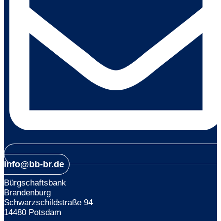
info@bb-br.de
Bürgschaftsbank
Brandenburg
Schwarzschildstraße 94
14480 Potsdam