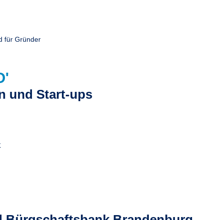
d für Gründer
O'
n und Start-ups
k
d Bürgschaftsbank Brandenburg