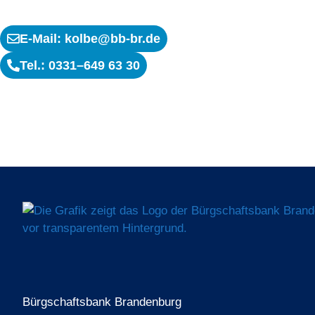
E-Mail: kolbe@bb-br.de
Tel.: 0331–649 63 30
Bürgschaftsbank Brandenburg