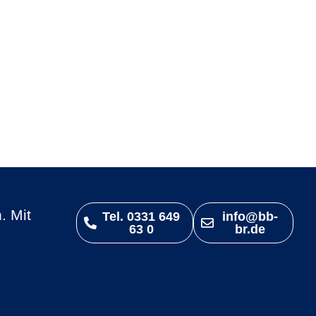
. Mit
Tel. 0331 649
info@bb-
63 0
br.de