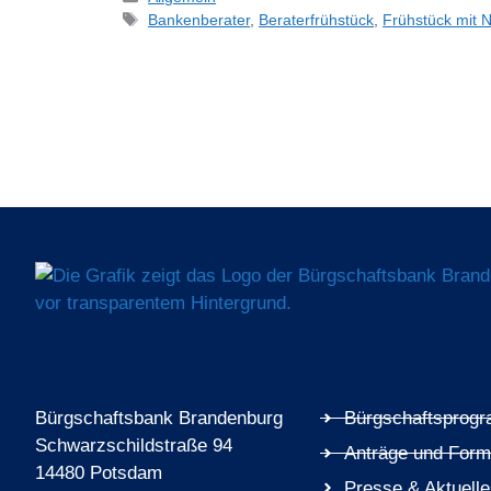
Bankenberater
,
Beraterfrühstück
,
Frühstück mit 
Bürgschaftsbank Brandenburg
Bürgschaftsprog
Schwarzschildstraße 94
Anträge und Form
14480 Potsdam
Presse & Aktuell