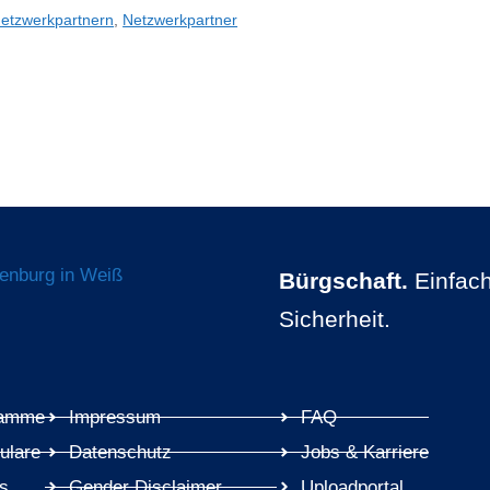
Netzwerkpartnern
,
Netzwerkpartner
Bürgschaft.
Einfach
Sicherheit.
ramme
Impressum
FAQ
ulare
Datenschutz
Jobs & Karriere
es
Gender Disclaimer
Uploadportal