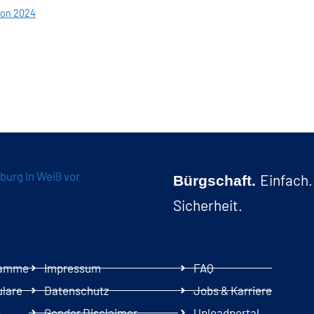
ion 2024
Einfach.
Bürgschaft.
Sicherheit.
ramme
Impressum
FAQ
ulare
Datenschutz
Jobs & Karriere
s
Gender Disclaimer
Uploadportal